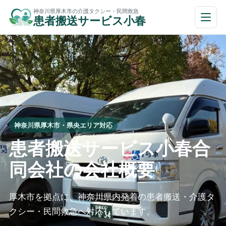
本
神奈川県厚木市の介護タクシー・民間救急
メ
患者搬送サービス小春
文
ニ
ュ
へ
ー
移
を
開
動
閉
神奈川県厚木市・県央エリア対応
患者搬送サービス小春合
同会社の会社概要
厚木市を拠点に、神奈川県内発着の患者搬送・介護タ
クシー・民間救急へ対応しています。