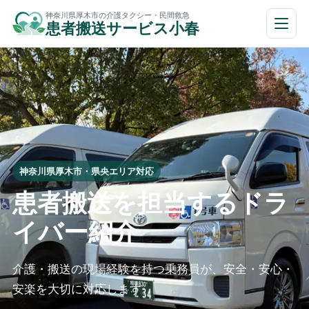
本
神奈川県厚木市の介護タクシー・民間救急
メ
患者搬送サービス小春
文
ニ
ュ
へ
ー
移
を
開
動
閉
神奈川県厚木市・県央エリア対応
患者搬送を担当するドラ
イバー紹介
介護・搬送の現場経験を持つ乗務員が、安全・安心・
安楽を大切に対応します。